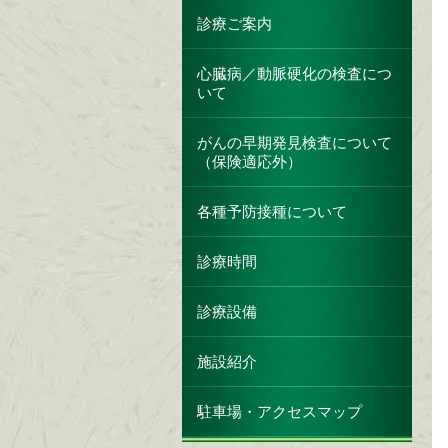
診療ご案内
心臓病／動脈硬化の検査につ
いて
がんの早期発見検査について
（保険適応外）
各種予防接種について
診療時間
診療設備
施設紹介
駐車場・アクセスマップ