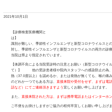
2021年10月1日
【診療検査医療機関と
は】 症
識別が難しい、季節性インフルエンザと新型コロナウイルスと
対し、季節性インフルエンザと新型コロナウイルスの両方の診
当院は県より指定されています。
【体調不良による当院受診時の注意とお願い（新型コロナウイ
て）】 他の受診患者様や院内スタッフへの感染防止の為、
熱（37.0度以上）を認めるか、または発熱が無くても、喉の痛
のどれか一つでもある方は、
直接来院や受付をせず、まずは電
話など）にてご連絡頂きますよう
宜しくお願い申し上げます。
また、
直接来院された方は、まずは携帯電話またはインターホ
ご不便をお掛けしますがご協力の程何卒宜しくお願い申し上げ