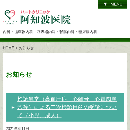
MENU
内科・循環器内科・呼吸器内科・腎臓内科・糖尿病内科
HOME
> お知らせ
お知らせ
検診異常（高血圧症、心雑音、心電図異
常等）による二次検診目的の受診につい
て（小児、成人）
2021年4月1日