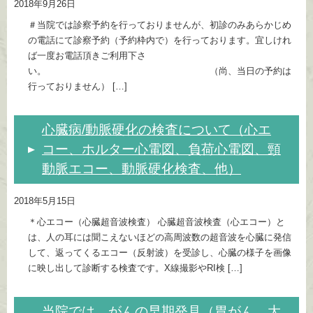
2018年9月26日
＃当院では診察予約を行っておりませんが、初診のみあらかじめ
の電話にて診察予約（予約枠内で）を行っております。宜しけれ
ば一度お電話頂きご利用下さ
い。 （尚、当日の予約は
行っておりません） […]
心臓病/動脈硬化の検査について（心エ
コー、ホルター心電図、負荷心電図、頸
動脈エコー、動脈硬化検査、他）
2018年5月15日
＊心エコー（心臓超音波検査） 心臓超音波検査（心エコー）と
は、人の耳には聞こえないほどの高周波数の超音波を心臓に発信
して、返ってくるエコー（反射波）を受診し、心臓の様子を画像
に映し出して診断する検査です。X線撮影やRI検 […]
当院では、がんの早期発見（胃がん、大